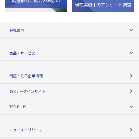
調査取材ご協力のお願い
現在実施中のアンケート調査
会社案内
会社案内トップ
商品・サービス
会社概要
カテゴリで探す
倒産・注目企業情報
TSRのビジョン
目的で探す
TSRデータインサイト
創業のあゆみ
ニーズで探す
TSR-PLUS
TSRのCSR
役割で探す
TSR-PLUSトップ
支社店一覧
ニュース・リリース