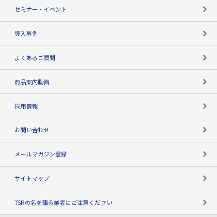
失敗しない与信管理とは
決算情報
セミナー・イベント
海外取引のノウハウ
パートナー体制
導入事例
企業データの有効活用
マルチステークホルダー
よくあるご質問
コンプライアンスチェック
商品案内動画
用語辞典
採用情報
お問い合わせ
メールマガジン登録
サイトマップ
TSRの名を騙る業者にご注意ください