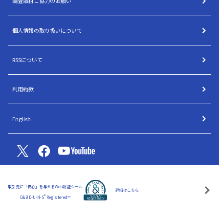
調査取材ご協力のお願い
個人情報の取り扱いについて
RSSについて
利用約款
English
取引先に「安心」を与えるWeb認証シール
詳細はこちら
®
D&B D-U-N-S
Registered™