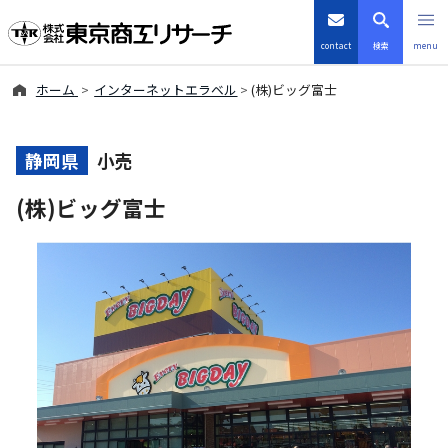
contact
検索
menu
ホーム
インターネットエラベル
(株)ビッグ富士
倒産・注目企業情報
TSRデータインサイト
静岡県
小売
(株)ビッグ富士
TSR-PLUS
優良企業サイト
会社案内
商品・サービス
導入事例